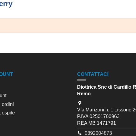
erry
COUNT
CONTATTACI
Diottrica Snc di Cardillo 
Remo
unt
 ordini
Via Manzoni n. 1 Lissone 2
 ospite
P.IVA 02501700963
REA MB 1471791
0392004873