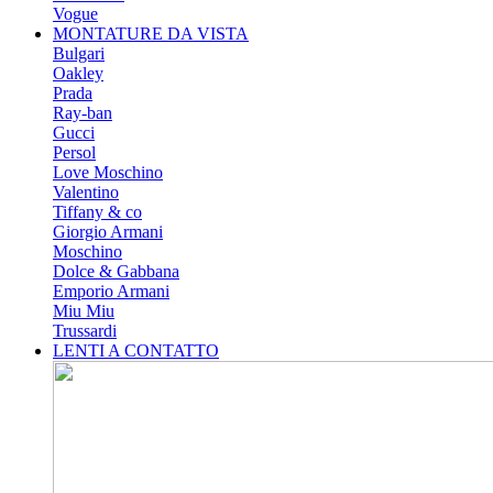
Vogue
MONTATURE DA VISTA
Bulgari
Oakley
Prada
Ray-ban
Gucci
Persol
Love Moschino
Valentino
Tiffany & co
Giorgio Armani
Moschino
Dolce & Gabbana
Emporio Armani
Miu Miu
Trussardi
LENTI A CONTATTO