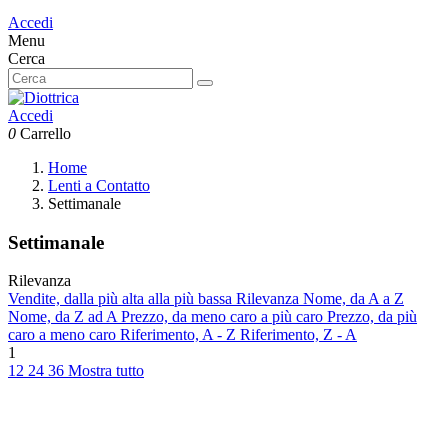
Accedi
Menu
Cerca
Accedi
0
Carrello
Home
Lenti a Contatto
Settimanale
Settimanale
Rilevanza
Vendite, dalla più alta alla più bassa
Rilevanza
Nome, da A a Z
Nome, da Z ad A
Prezzo, da meno caro a più caro
Prezzo, da più
caro a meno caro
Riferimento, A - Z
Riferimento, Z - A
1
12
24
36
Mostra tutto