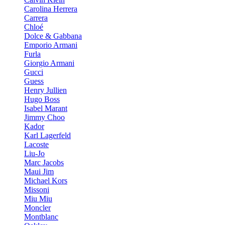
Carolina Herrera
Carrera
Chloé
Dolce & Gabbana
Emporio Armani
Furla
Giorgio Armani
Gucci
Guess
Henry Jullien
Hugo Boss
Isabel Marant
Jimmy Choo
Kador
Karl Lagerfeld
Lacoste
Liu-Jo
Marc Jacobs
Maui Jim
Michael Kors
Missoni
Miu Miu
Moncler
Montblanc