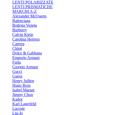
LENTI POLARIZZATE
LENTI PRISMATICHE
MARCHI A-Z
Alexander McQueen
Balenciaga
Bottega Veneta
Burberry
Calvin Klein
Carolina Herrera
Carrera
Chloé
Dolce & Gabbana
Emporio Armani
Furla
Giorgio Armani
Gucci
Guess
Henry Jullien
Hugo Boss
Isabel Marant
Jimmy Choo
Kador
Karl Lagerfeld
Lacoste
Liu-Jo