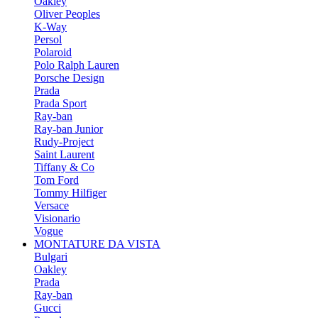
Oakley
Oliver Peoples
K-Way
Persol
Polaroid
Polo Ralph Lauren
Porsche Design
Prada
Prada Sport
Ray-ban
Ray-ban Junior
Rudy-Project
Saint Laurent
Tiffany & Co
Tom Ford
Tommy Hilfiger
Versace
Visionario
Vogue
MONTATURE DA VISTA
Bulgari
Oakley
Prada
Ray-ban
Gucci