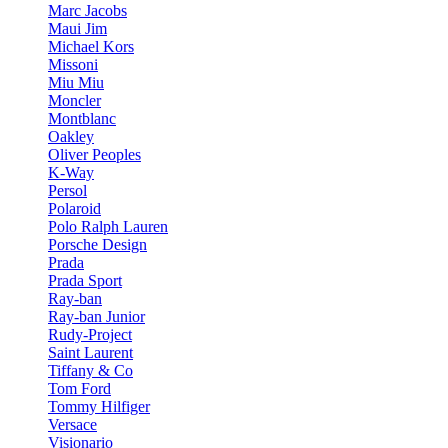
Marc Jacobs
Maui Jim
Michael Kors
Missoni
Miu Miu
Moncler
Montblanc
Oakley
Oliver Peoples
K-Way
Persol
Polaroid
Polo Ralph Lauren
Porsche Design
Prada
Prada Sport
Ray-ban
Ray-ban Junior
Rudy-Project
Saint Laurent
Tiffany & Co
Tom Ford
Tommy Hilfiger
Versace
Visionario