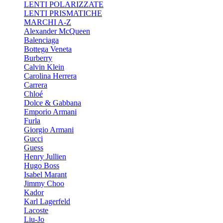
LENTI POLARIZZATE
LENTI PRISMATICHE
MARCHI A-Z
Alexander McQueen
Balenciaga
Bottega Veneta
Burberry
Calvin Klein
Carolina Herrera
Carrera
Chloé
Dolce & Gabbana
Emporio Armani
Furla
Giorgio Armani
Gucci
Guess
Henry Jullien
Hugo Boss
Isabel Marant
Jimmy Choo
Kador
Karl Lagerfeld
Lacoste
Liu-Jo