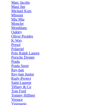
Marc Jacobs
Maui Jim
Michael Kors
Missoni
Miu Miu
Moncler
Montblanc
Oakley
Oliver Peoples
K-Way
Persol
Polaroid
Polo Ralph Lauren
Porsche Design
Prada
Prada Sport
Ray-ban
Ray-ban Junior
Rudy-Project
Saint Laurent
Tiffany & Co
Tom Ford
Tommy Hilfiger
Versace
Visionario