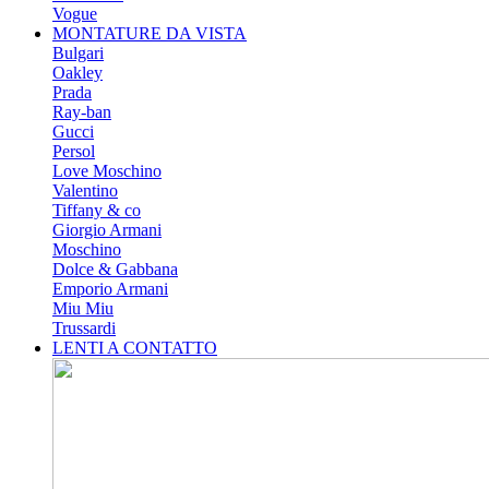
Vogue
MONTATURE DA VISTA
Bulgari
Oakley
Prada
Ray-ban
Gucci
Persol
Love Moschino
Valentino
Tiffany & co
Giorgio Armani
Moschino
Dolce & Gabbana
Emporio Armani
Miu Miu
Trussardi
LENTI A CONTATTO