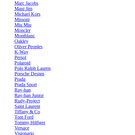
Marc Jacobs
Maui Jim
Michael Kors
Missoni
Miu Miu
Moncler
Montblanc
Oakley
Oliver Peoples
K-Way
Persol
Polaroid
Polo Ralph Lauren
Porsche Design
Prada
Prada Sport
Ray-ban
Ray-ban Junior
Rudy-Project
Saint Laurent
Tiffany & Co
Tom Ford
Tommy Hilfiger
Versace
Visionario