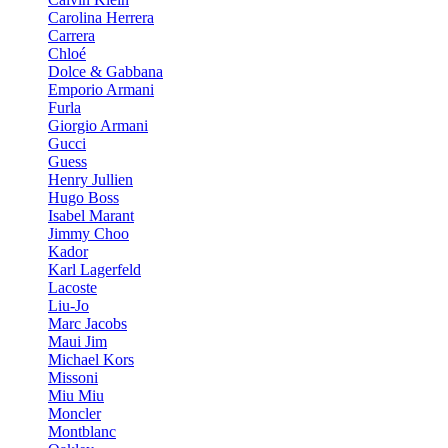
Carolina Herrera
Carrera
Chloé
Dolce & Gabbana
Emporio Armani
Furla
Giorgio Armani
Gucci
Guess
Henry Jullien
Hugo Boss
Isabel Marant
Jimmy Choo
Kador
Karl Lagerfeld
Lacoste
Liu-Jo
Marc Jacobs
Maui Jim
Michael Kors
Missoni
Miu Miu
Moncler
Montblanc