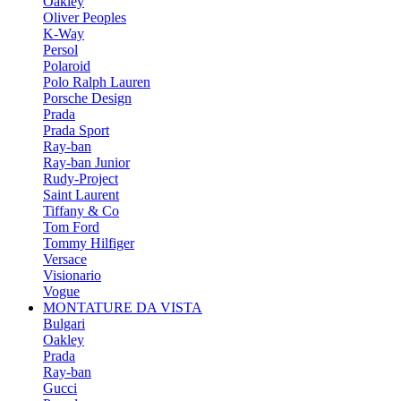
Oakley
Oliver Peoples
K-Way
Persol
Polaroid
Polo Ralph Lauren
Porsche Design
Prada
Prada Sport
Ray-ban
Ray-ban Junior
Rudy-Project
Saint Laurent
Tiffany & Co
Tom Ford
Tommy Hilfiger
Versace
Visionario
Vogue
MONTATURE DA VISTA
Bulgari
Oakley
Prada
Ray-ban
Gucci