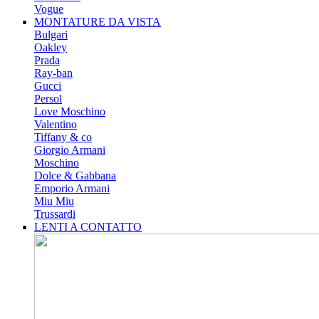
Vogue
MONTATURE DA VISTA
Bulgari
Oakley
Prada
Ray-ban
Gucci
Persol
Love Moschino
Valentino
Tiffany & co
Giorgio Armani
Moschino
Dolce & Gabbana
Emporio Armani
Miu Miu
Trussardi
LENTI A CONTATTO