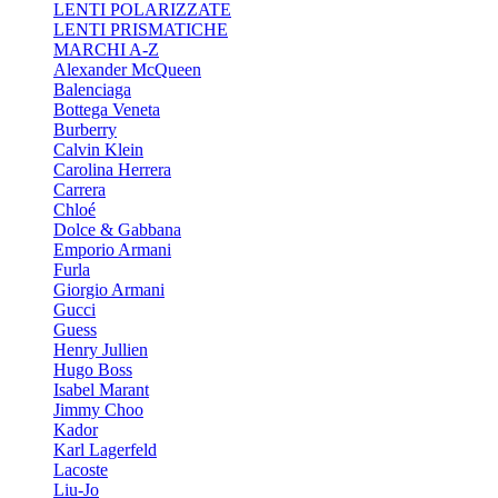
LENTI POLARIZZATE
LENTI PRISMATICHE
MARCHI A-Z
Alexander McQueen
Balenciaga
Bottega Veneta
Burberry
Calvin Klein
Carolina Herrera
Carrera
Chloé
Dolce & Gabbana
Emporio Armani
Furla
Giorgio Armani
Gucci
Guess
Henry Jullien
Hugo Boss
Isabel Marant
Jimmy Choo
Kador
Karl Lagerfeld
Lacoste
Liu-Jo