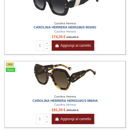
Carolina Herrera
CAROLINA HERRERA HER0186/S 80S/9O
Carolina Herrera
174,30 €
249,00 €
Aggiungi al carrello
-30%
Nuovo
Carolina Herrera
CAROLINA HERRERA HER0314/GS 086/HA
Carolina Herrera
181,30 €
259,00 €
Aggiungi al carrello