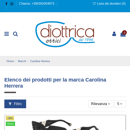
Chiama: +390392004873
Lista dei desideri (
0
)
0
Home
Marchi
Carolina Herrera
Elenco dei prodotti per la marca Carolina
Herrera
Filtro
Rilevanza
5
-30%
Nuovo