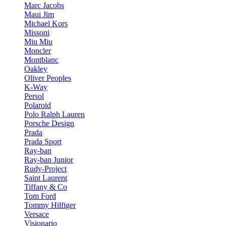
Marc Jacobs
Maui Jim
Michael Kors
Missoni
Miu Miu
Moncler
Montblanc
Oakley
Oliver Peoples
K-Way
Persol
Polaroid
Polo Ralph Lauren
Porsche Design
Prada
Prada Sport
Ray-ban
Ray-ban Junior
Rudy-Project
Saint Laurent
Tiffany & Co
Tom Ford
Tommy Hilfiger
Versace
Visionario