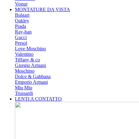
Vogue
MONTATURE DA VISTA
Bulgari
Oakley
Prada
Ray-ban
Gucci
Persol
Love Moschino
Valentino
Tiffany & co
Giorgio Armani
Moschino
Dolce & Gabbana
Emporio Armani
Miu Miu
Trussardi
LENTI A CONTATTO