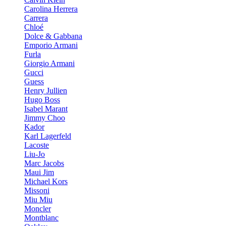
Carolina Herrera
Carrera
Chloé
Dolce & Gabbana
Emporio Armani
Furla
Giorgio Armani
Gucci
Guess
Henry Jullien
Hugo Boss
Isabel Marant
Jimmy Choo
Kador
Karl Lagerfeld
Lacoste
Liu-Jo
Marc Jacobs
Maui Jim
Michael Kors
Missoni
Miu Miu
Moncler
Montblanc