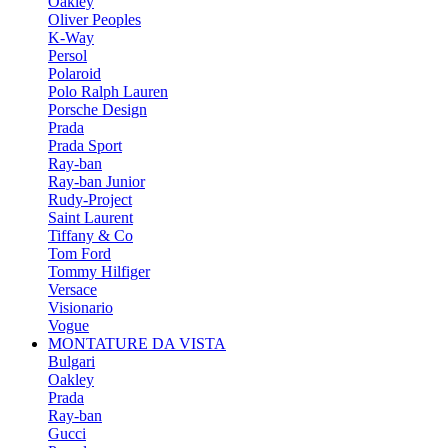
Oakley
Oliver Peoples
K-Way
Persol
Polaroid
Polo Ralph Lauren
Porsche Design
Prada
Prada Sport
Ray-ban
Ray-ban Junior
Rudy-Project
Saint Laurent
Tiffany & Co
Tom Ford
Tommy Hilfiger
Versace
Visionario
Vogue
MONTATURE DA VISTA
Bulgari
Oakley
Prada
Ray-ban
Gucci