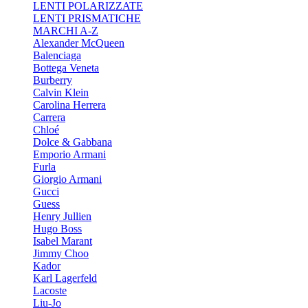
LENTI POLARIZZATE
LENTI PRISMATICHE
MARCHI A-Z
Alexander McQueen
Balenciaga
Bottega Veneta
Burberry
Calvin Klein
Carolina Herrera
Carrera
Chloé
Dolce & Gabbana
Emporio Armani
Furla
Giorgio Armani
Gucci
Guess
Henry Jullien
Hugo Boss
Isabel Marant
Jimmy Choo
Kador
Karl Lagerfeld
Lacoste
Liu-Jo