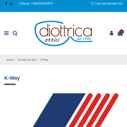
Chiama: +390392004873
Lista dei desideri (
0
)
0
Home
Occhiali da Sole
K-Way
K-Way