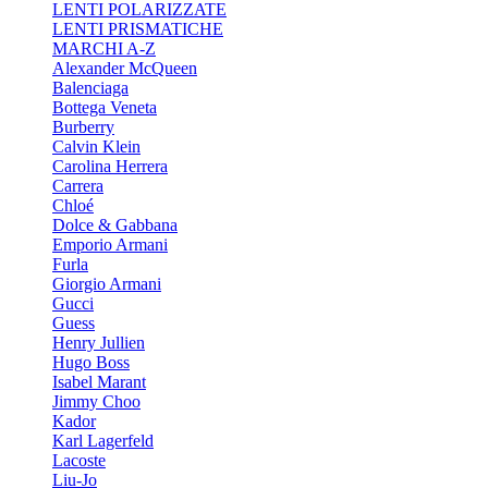
LENTI POLARIZZATE
LENTI PRISMATICHE
MARCHI A-Z
Alexander McQueen
Balenciaga
Bottega Veneta
Burberry
Calvin Klein
Carolina Herrera
Carrera
Chloé
Dolce & Gabbana
Emporio Armani
Furla
Giorgio Armani
Gucci
Guess
Henry Jullien
Hugo Boss
Isabel Marant
Jimmy Choo
Kador
Karl Lagerfeld
Lacoste
Liu-Jo