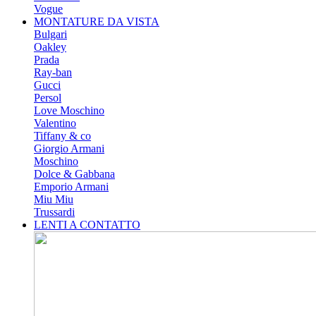
Vogue
MONTATURE DA VISTA
Bulgari
Oakley
Prada
Ray-ban
Gucci
Persol
Love Moschino
Valentino
Tiffany & co
Giorgio Armani
Moschino
Dolce & Gabbana
Emporio Armani
Miu Miu
Trussardi
LENTI A CONTATTO