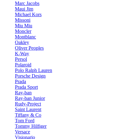
Marc Jacobs
Maui Jim
Michael Kors
Missoni
Miu Miu
Moncler
Montblanc
Oakley
Oliver Peoples
K-Way
Persol
Polaroid
Polo Ralph Lauren
Porsche Design
Prada
Prada Sport
Ray-ban
Ray-ban Junior
Rudy-Project
Saint Laurent
Tiffany & Co
Tom Ford
Tommy Hilfiger
Versace
Visionario