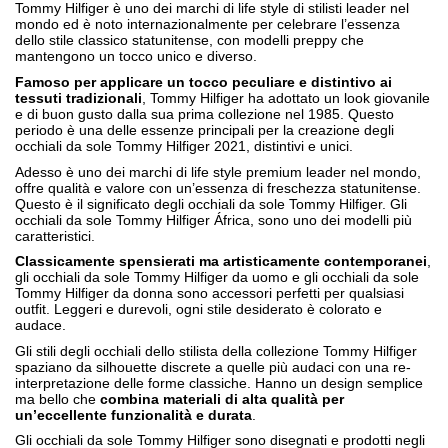
Tommy Hilfiger è uno dei marchi di life style di stilisti leader nel
mondo ed è noto internazionalmente per celebrare l’essenza
dello stile classico statunitense, con modelli preppy che
mantengono un tocco unico e diverso.
Famoso per applicare un tocco peculiare e distintivo ai
tessuti tradizionali
, Tommy Hilfiger ha adottato un look giovanile
e di buon gusto dalla sua prima collezione nel 1985. Questo
periodo è una delle essenze principali per la creazione degli
occhiali da sole Tommy Hilfiger 2021, distintivi e unici.
Adesso è uno dei marchi di life style premium leader nel mondo,
offre qualità e valore con un’essenza di freschezza statunitense.
Questo è il significato degli occhiali da sole Tommy Hilfiger. Gli
occhiali da sole Tommy Hilfiger África, sono uno dei modelli più
caratteristici.
Classicamente spensierati ma artisticamente contemporanei
,
gli occhiali da sole Tommy Hilfiger da uomo e gli occhiali da sole
Tommy Hilfiger da donna sono accessori perfetti per qualsiasi
outfit. Leggeri e durevoli, ogni stile desiderato è colorato e
audace.
Gli stili degli occhiali dello stilista della collezione Tommy Hilfiger
spaziano da silhouette discrete a quelle più audaci con una re-
interpretazione delle forme classiche. Hanno un design semplice
ma bello che
combina materiali di alta qualità per
un’eccellente funzionalità e durata
.
Gli occhiali da sole Tommy Hilfiger sono disegnati e prodotti negli