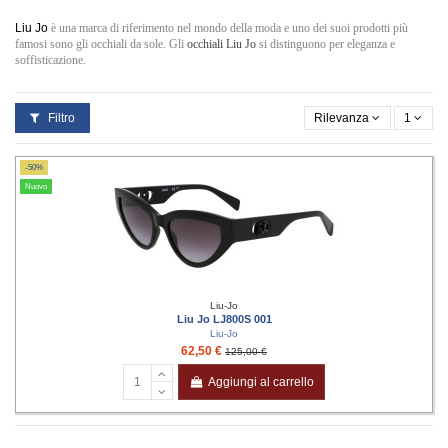
Liu Jo
è una marca di riferimento nel mondo della moda e uno dei suoi prodotti più
famosi sono gli occhiali da sole. Gli
occhiali Liu Jo
si distinguono per eleganza e
soffisticazione.
Filtro
Rilevanza
1
-50%
Nuovo
Liu-Jo
Liu Jo LJ800S 001
Liu-Jo
62,50 €
125,00 €
Aggiungi al carrello