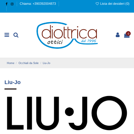
Chiama: +390392004873
Lista dei desideri (
0
)
0
Home
Occhiali da Sole
Liu-Jo
Liu-Jo