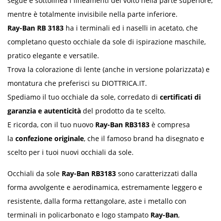
segue e sottolinea i lineamenti del volto nella parte superiore,
mentre è totalmente invisibile nella parte inferiore.
Ray-Ban RB 3183
ha i terminali ed i naselli in acetato, che
completano questo occhiale da sole di ispirazione maschile,
pratico elegante e versatile.
Trova la colorazione di lente (anche in versione polarizzata) e
montatura che preferisci su DIOTTRICA.IT.
Spediamo il tuo occhiale da sole, corredato di
certificati di
garanzia e autenticità
del prodotto da te scelto.
E ricorda, con il tuo nuovo
Ray-Ban RB3183
è compresa
la
confezione originale
, che il famoso brand ha disegnato e
scelto per i tuoi nuovi occhiali da sole.
Occhiali da sole
Ray-Ban RB3183
sono caratterizzati dalla
forma avvolgente e aerodinamica, estremamente leggero e
resistente, dalla forma rettangolare, aste i metallo con
terminali in policarbonato e logo stampato
Ray-Ban
,