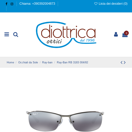
Chiama: +390392004873
Lista dei desideri (
0
)
0
Home
Occhiali da Sole
Ray-ban
Ray-Ban RB 3183 004/82