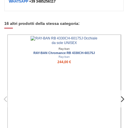
WHATSAPP
+39 3485256117
16 altri prodotti della stessa categoria:
Ray-ban
RAY-BAN Chromance RB 4330CH-60175J
Ray-ban
244,00 €