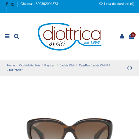
Chiama: +390392004873
Lista dei desideri (
0
)
0
Home
Occhiali da Sole
Ray-ban
Jackie Ohh
Ray-Ban Jackie Ohh RB
4101 710/T5