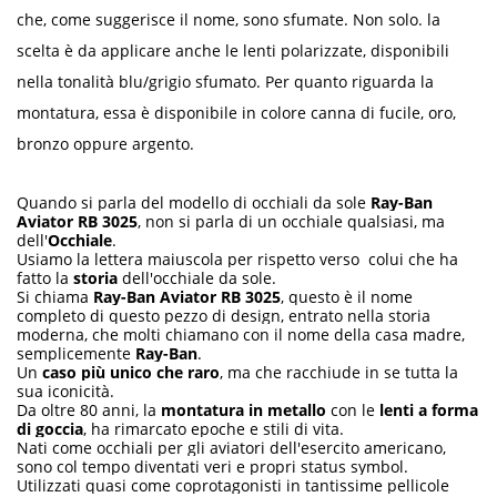
che, come suggerisce il nome, sono sfumate. Non solo. la
scelta è da applicare anche le lenti polarizzate, disponibili
nella tonalità blu/grigio sfumato. Per quanto riguarda la
montatura, essa è disponibile in colore canna di fucile, oro,
bronzo oppure argento.
Quando si parla del modello di occhiali da sole
Ray-Ban
Aviator RB 3025
, non si parla di un occhiale qualsiasi, ma
dell'
Occhiale
.
Usiamo la lettera maiuscola per rispetto verso colui che ha
fatto la
storia
dell'occhiale da sole.
Si chiama
Ray-Ban Aviator RB 3025
, questo è il nome
completo di questo pezzo di design, entrato nella storia
moderna, che molti chiamano con il nome della casa madre,
semplicemente
Ray-Ban
.
Un
caso più unico che raro
, ma che racchiude in se tutta la
sua iconicità.
Da oltre 80 anni, la
montatura in metallo
con le
lenti a forma
di goccia
, ha rimarcato epoche e stili di vita.
Nati come occhiali per gli aviatori dell'esercito americano,
sono col tempo diventati veri e propri status symbol.
Utilizzati quasi come coprotagonisti in tantissime pellicole