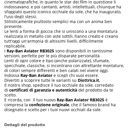
cinematografiche, in quanto le star dei film in questione li
indossavano; e poi cantanti, artisti, intellettuali, chiunque ha
sfoggiato questo iconico occhiale da sole, che ha inaugurato,
l'uso degli stessi.
Stilisticamente piuttosto semplici ma con un anima ben
presente.
Le lenti a forma di goccia che si uniscono a una montatura
realizzata in metallo con aste sottili, hanno creato e creano
tutt'oggi un'armonia di altissimi livelli, difficilmente
replicabile.
I
Ray-Ban Aviator RB3025
sono disponibili in tantissime
versioni, perfette per le più disparate personalità.
Lenti di ogni colore e tipo (anche polarizzate), sfumate,
specchiate, classiche, si incontrano con altrettante montature,
di colori sempre differenti e ben calati nel vivere oggi.
Indossa
Ray-Ban Aviator
e scegli chi vuoi essere.
Divertiti a scoprire tutte le varianti su
Diottrica.it.
Il nostro shop, spedisce il tuo occhiale da sole, corredato
di
certificati di garanzia e autenticità
del prodotto da te
scelto.
E ricorda, con il tuo nuovo
Ray-Ban Aviator RB3025
è
compresa la
confezione originale
, che il famoso brand ha
disegnato e scelto per i tuoi nuovi occhiali da sole.
Dettagli del prodotto