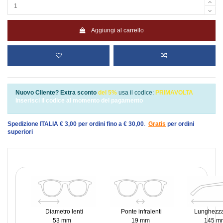
Aggiungi al carrello
Nuovo Cliente? Extra sconto
del 5%
usa il codice:
PRIMAVOLTA
Inserisci il codice al momento del pagamento
Spedizione ITALIA € 3,00 per ordini fino a € 30,00
.
Gratis
per ordini
superiori
Diametro lenti
Ponte infralenti
Lunghezza
53 mm
19 mm
145 m