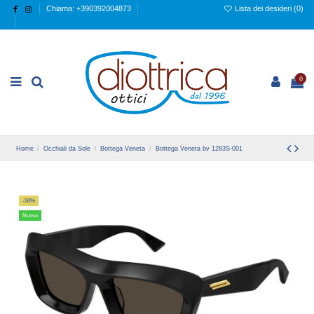
Chiama: +390392004873
Lista dei desideri (
0
)
0
Home
Occhiali da Sole
Bottega Veneta
Bottega Veneta bv 1283S-001
-50%
Nuovo