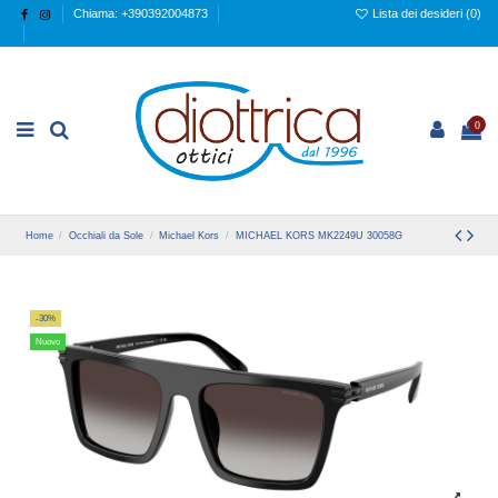
Chiama: +390392004873
Lista dei desideri (
0
)
0
Home
Occhiali da Sole
Michael Kors
MICHAEL KORS MK2249U 30058G
-30%
Nuovo