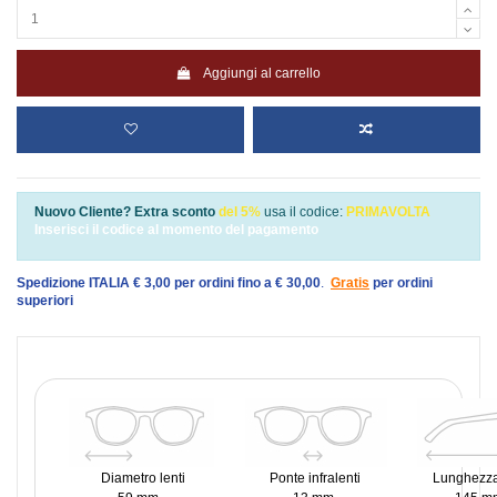
Aggiungi al carrello
Nuovo Cliente? Extra sconto
del 5%
usa il codice:
PRIMAVOLTA
Inserisci il codice al momento del pagamento
Spedizione ITALIA € 3,00 per ordini fino a € 30,00
.
Gratis
per ordini
superiori
Diametro lenti
Ponte infralenti
Lunghezza