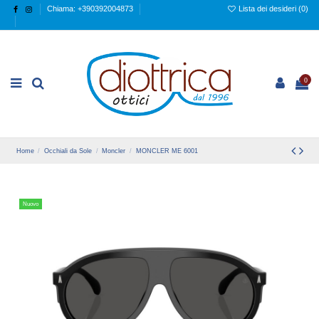
Chiama: +390392004873
Lista dei desideri (
0
)
0
Home
Occhiali da Sole
Moncler
MONCLER ME 6001
Nuovo