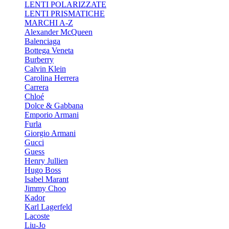
LENTI POLARIZZATE
LENTI PRISMATICHE
MARCHI A-Z
Alexander McQueen
Balenciaga
Bottega Veneta
Burberry
Calvin Klein
Carolina Herrera
Carrera
Chloé
Dolce & Gabbana
Emporio Armani
Furla
Giorgio Armani
Gucci
Guess
Henry Jullien
Hugo Boss
Isabel Marant
Jimmy Choo
Kador
Karl Lagerfeld
Lacoste
Liu-Jo