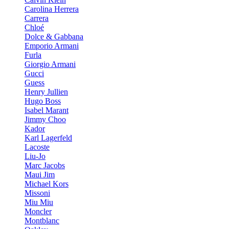
Carolina Herrera
Carrera
Chloé
Dolce & Gabbana
Emporio Armani
Furla
Giorgio Armani
Gucci
Guess
Henry Jullien
Hugo Boss
Isabel Marant
Jimmy Choo
Kador
Karl Lagerfeld
Lacoste
Liu-Jo
Marc Jacobs
Maui Jim
Michael Kors
Missoni
Miu Miu
Moncler
Montblanc