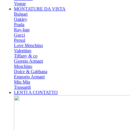
Vogue
MONTATURE DA VISTA
Bulgari
Oakley
Prada
Ray-ban
Gucci
Persol
Love Moschino
Valentino
Tiffany & co
Giorgio Armani
Moschino
Dolce & Gabbana
Emporio Armani
Miu Miu
Trussardi
LENTI A CONTATTO