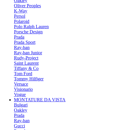
Oakley
Oliver Peoples
K-Way
Persol
Polaroid
Polo Ralph Lauren
Porsche Design
Prada
Prada Sport
Ray-ban
Ray-ban Junior
Rudy-Project
Saint Laurent
Tiffany & Co
Tom Ford
Tommy Hilfiger
Versace
Visionario
Vogue
MONTATURE DA VISTA
Bulgari
Oakley
Prada
Ray-ban
Gucci