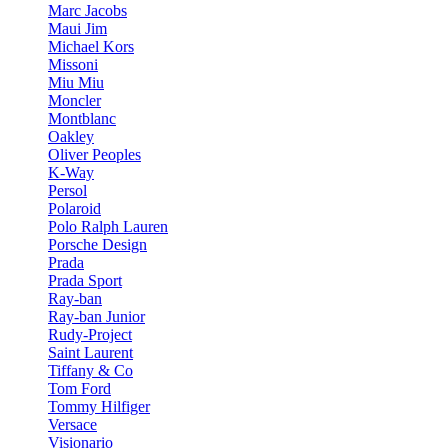
Marc Jacobs
Maui Jim
Michael Kors
Missoni
Miu Miu
Moncler
Montblanc
Oakley
Oliver Peoples
K-Way
Persol
Polaroid
Polo Ralph Lauren
Porsche Design
Prada
Prada Sport
Ray-ban
Ray-ban Junior
Rudy-Project
Saint Laurent
Tiffany & Co
Tom Ford
Tommy Hilfiger
Versace
Visionario