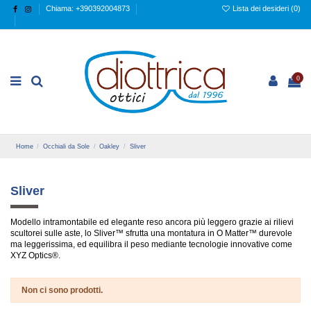
Chiama: +390392004873
Lista dei desideri (
0
)
0
Home
Occhiali da Sole
Oakley
Sliver
Sliver
Modello intramontabile ed elegante reso ancora più leggero grazie ai rilievi
scultorei sulle aste, lo Sliver™ sfrutta una montatura in O Matter™ durevole
ma leggerissima, ed equilibra il peso mediante tecnologie innovative come
XYZ Optics®.
Non ci sono prodotti.