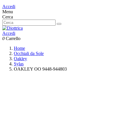
Accedi
Menu
Cerca
Accedi
0
Carrello
Home
Occhiali da Sole
Oakley
Sylas
OAKLEY OO 9448-944803