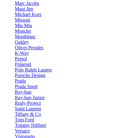
Marc Jacobs
Maui Jim
Michael Kors
Missoni
Miu Miu
Moncler
Montblanc
Oakley
Oliver Peoples
K-Way
Persol
Polaroid
Polo Ralph Lauren
Porsche Design
Prada
Prada Sport
Ray-ban
Ray-ban Junior
Rudy-Project
Saint Laurent
Tiffany & Co
Tom Ford
Tommy Hilfiger
Versace
Visionario