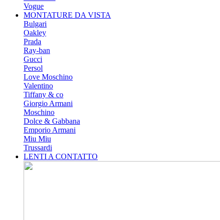
Vogue
MONTATURE DA VISTA
Bulgari
Oakley
Prada
Ray-ban
Gucci
Persol
Love Moschino
Valentino
Tiffany & co
Giorgio Armani
Moschino
Dolce & Gabbana
Emporio Armani
Miu Miu
Trussardi
LENTI A CONTATTO