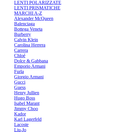
LENTI POLARIZZATE
LENTI PRISMATICHE
MARCHI A-Z
Alexander McQueen
Balenciaga
Bottega Veneta
Burberry
Calvin Klein
Carolina Herrera
Carrera
Chloé
Dolce & Gabbana
Emporio Armani
Furla
Giorgio Armani
Gucci
Guess
Henry Jullien
Hugo Boss
Isabel Marant
Jimmy Choo
Kador
Karl Lagerfeld
Lacoste
Liu-Jo