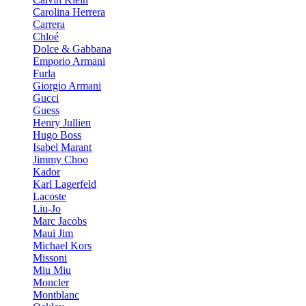
Carolina Herrera
Carrera
Chloé
Dolce & Gabbana
Emporio Armani
Furla
Giorgio Armani
Gucci
Guess
Henry Jullien
Hugo Boss
Isabel Marant
Jimmy Choo
Kador
Karl Lagerfeld
Lacoste
Liu-Jo
Marc Jacobs
Maui Jim
Michael Kors
Missoni
Miu Miu
Moncler
Montblanc