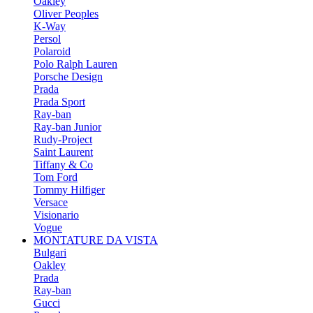
Oakley
Oliver Peoples
K-Way
Persol
Polaroid
Polo Ralph Lauren
Porsche Design
Prada
Prada Sport
Ray-ban
Ray-ban Junior
Rudy-Project
Saint Laurent
Tiffany & Co
Tom Ford
Tommy Hilfiger
Versace
Visionario
Vogue
MONTATURE DA VISTA
Bulgari
Oakley
Prada
Ray-ban
Gucci