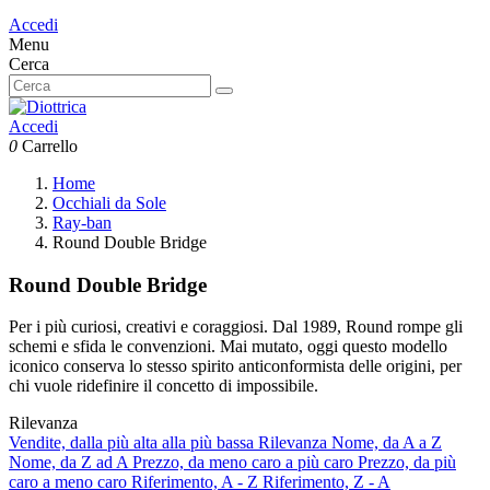
Accedi
Menu
Cerca
Accedi
0
Carrello
Home
Occhiali da Sole
Ray-ban
Round Double Bridge
Round Double Bridge
Per i più curiosi, creativi e coraggiosi. Dal 1989, Round rompe gli
schemi e sfida le convenzioni. Mai mutato, oggi questo modello
iconico conserva lo stesso spirito anticonformista delle origini, per
chi vuole ridefinire il concetto di impossibile.
Rilevanza
Vendite, dalla più alta alla più bassa
Rilevanza
Nome, da A a Z
Nome, da Z ad A
Prezzo, da meno caro a più caro
Prezzo, da più
caro a meno caro
Riferimento, A - Z
Riferimento, Z - A