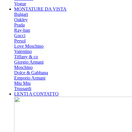
Vogue
MONTATURE DA VISTA
Bulgari
Oakley
Prada
Ray-ban
Gucci
Persol
Love Moschino
Valentino
Tiffany & co
Giorgio Armani
Moschino
Dolce & Gabbana
Emporio Armani
Miu Miu
Trussardi
LENTI A CONTATTO