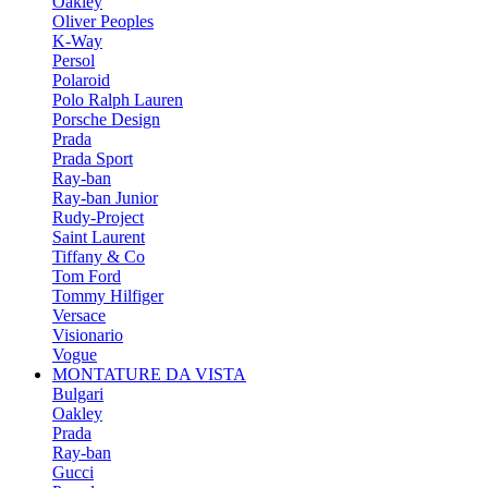
Oakley
Oliver Peoples
K-Way
Persol
Polaroid
Polo Ralph Lauren
Porsche Design
Prada
Prada Sport
Ray-ban
Ray-ban Junior
Rudy-Project
Saint Laurent
Tiffany & Co
Tom Ford
Tommy Hilfiger
Versace
Visionario
Vogue
MONTATURE DA VISTA
Bulgari
Oakley
Prada
Ray-ban
Gucci