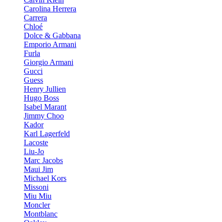
Carolina Herrera
Carrera
Chloé
Dolce & Gabbana
Emporio Armani
Furla
Giorgio Armani
Gucci
Guess
Henry Jullien
Hugo Boss
Isabel Marant
Jimmy Choo
Kador
Karl Lagerfeld
Lacoste
Liu-Jo
Marc Jacobs
Maui Jim
Michael Kors
Missoni
Miu Miu
Moncler
Montblanc