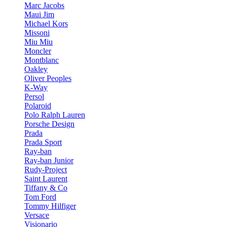
Marc Jacobs
Maui Jim
Michael Kors
Missoni
Miu Miu
Moncler
Montblanc
Oakley
Oliver Peoples
K-Way
Persol
Polaroid
Polo Ralph Lauren
Porsche Design
Prada
Prada Sport
Ray-ban
Ray-ban Junior
Rudy-Project
Saint Laurent
Tiffany & Co
Tom Ford
Tommy Hilfiger
Versace
Visionario