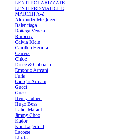
LENTI POLARIZZATE
LENTI PRISMATICHE
MARCHI A-Z
Alexander McQueen
Balenciaga
Bottega Veneta
Burberry
Calvin Klein
Carolina Herrera
Carrera
Chloé
Dolce & Gabbana
Emporio Armani
Furla
Giorgio Armani
Gucci
Guess
Henry Jullien
Hugo Boss
Isabel Marant
Jimmy Choo
Kador
Karl Lagerfeld
Lacoste
Liu-Jo