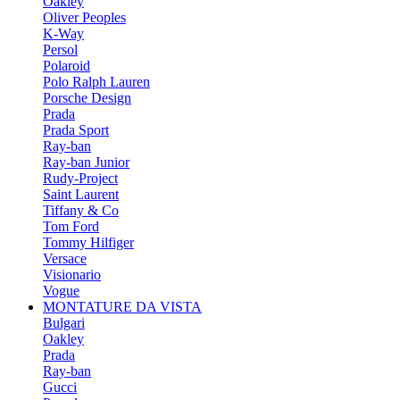
Oakley
Oliver Peoples
K-Way
Persol
Polaroid
Polo Ralph Lauren
Porsche Design
Prada
Prada Sport
Ray-ban
Ray-ban Junior
Rudy-Project
Saint Laurent
Tiffany & Co
Tom Ford
Tommy Hilfiger
Versace
Visionario
Vogue
MONTATURE DA VISTA
Bulgari
Oakley
Prada
Ray-ban
Gucci