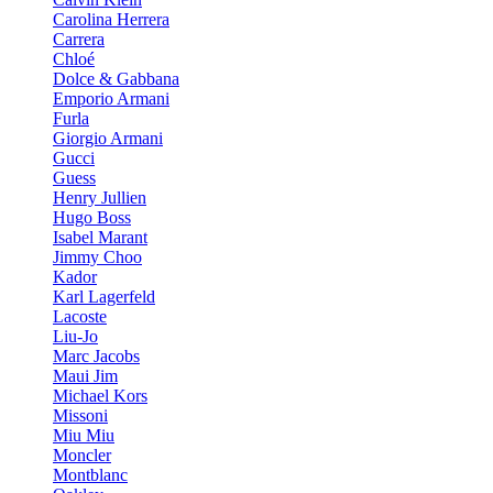
Carolina Herrera
Carrera
Chloé
Dolce & Gabbana
Emporio Armani
Furla
Giorgio Armani
Gucci
Guess
Henry Jullien
Hugo Boss
Isabel Marant
Jimmy Choo
Kador
Karl Lagerfeld
Lacoste
Liu-Jo
Marc Jacobs
Maui Jim
Michael Kors
Missoni
Miu Miu
Moncler
Montblanc