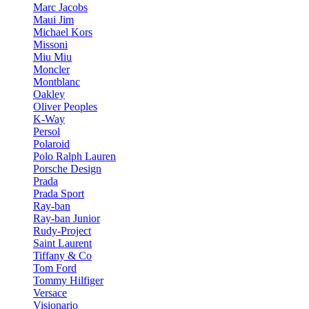
Marc Jacobs
Maui Jim
Michael Kors
Missoni
Miu Miu
Moncler
Montblanc
Oakley
Oliver Peoples
K-Way
Persol
Polaroid
Polo Ralph Lauren
Porsche Design
Prada
Prada Sport
Ray-ban
Ray-ban Junior
Rudy-Project
Saint Laurent
Tiffany & Co
Tom Ford
Tommy Hilfiger
Versace
Visionario