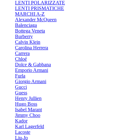
LENTI POLARIZZATE
LENTI PRISMATICHE
MARCHI A-Z
Alexander McQueen
Balenciaga
Bottega Veneta
Burberry
Calvin Klein
Carolina Herrera
Carrera
Chloé
Dolce & Gabbana
Emporio Armani
Furla
Giorgio Armani
Gucci
Guess
Henry Jullien
Hugo Boss
Isabel Marant
Jimmy Choo
Kador
Karl Lagerfeld
Lacoste
Liu-Jo