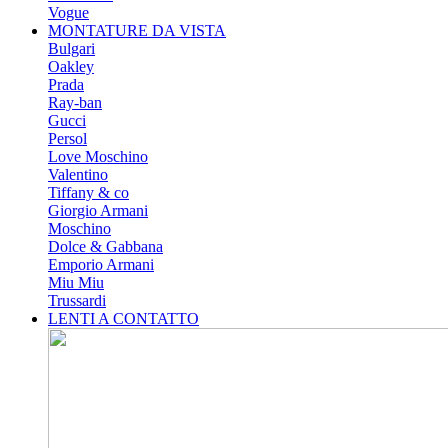
Vogue
MONTATURE DA VISTA
Bulgari
Oakley
Prada
Ray-ban
Gucci
Persol
Love Moschino
Valentino
Tiffany & co
Giorgio Armani
Moschino
Dolce & Gabbana
Emporio Armani
Miu Miu
Trussardi
LENTI A CONTATTO