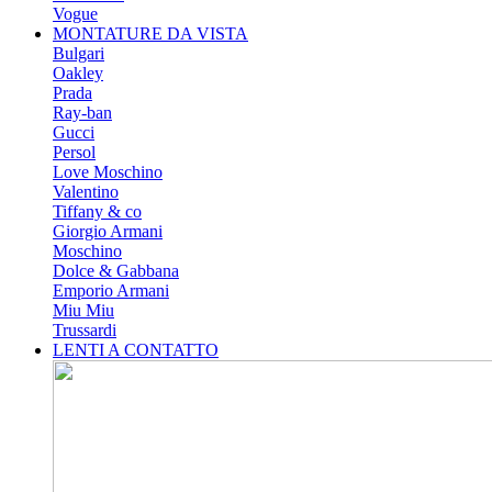
Vogue
MONTATURE DA VISTA
Bulgari
Oakley
Prada
Ray-ban
Gucci
Persol
Love Moschino
Valentino
Tiffany & co
Giorgio Armani
Moschino
Dolce & Gabbana
Emporio Armani
Miu Miu
Trussardi
LENTI A CONTATTO