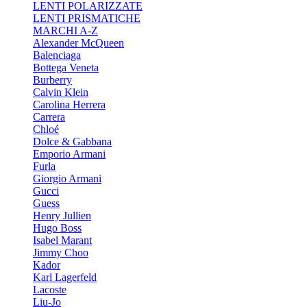
LENTI POLARIZZATE
LENTI PRISMATICHE
MARCHI A-Z
Alexander McQueen
Balenciaga
Bottega Veneta
Burberry
Calvin Klein
Carolina Herrera
Carrera
Chloé
Dolce & Gabbana
Emporio Armani
Furla
Giorgio Armani
Gucci
Guess
Henry Jullien
Hugo Boss
Isabel Marant
Jimmy Choo
Kador
Karl Lagerfeld
Lacoste
Liu-Jo