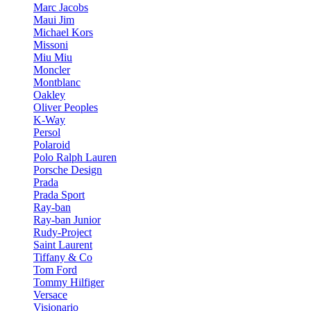
Marc Jacobs
Maui Jim
Michael Kors
Missoni
Miu Miu
Moncler
Montblanc
Oakley
Oliver Peoples
K-Way
Persol
Polaroid
Polo Ralph Lauren
Porsche Design
Prada
Prada Sport
Ray-ban
Ray-ban Junior
Rudy-Project
Saint Laurent
Tiffany & Co
Tom Ford
Tommy Hilfiger
Versace
Visionario