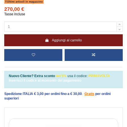
Ultimi articoli in magazzino
270,00 €
Tasse incluse
Aggiungi al carrello
Nuovo Cliente? Extra sconto
del 5%
usa il codice:
PRIMAVOLTA
Inserisci il codice al momento del pagamento
Spedizione ITALIA € 3,00 per ordini fino a € 30,00
.
Gratis
per ordini
superiori