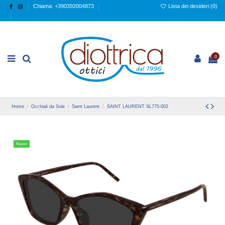
Chiama: +390392004873
Lista dei desideri (
0
)
0
Home
Occhiali da Sole
Saint Laurent
SAINT LAURENT SL775-002
Nuovo