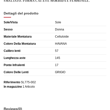
SMALTATO. FORMA CAT-EYE MORBIDA E FEMMINILE.
Dettagli del prodotto
Sole/Vista
Sole
Sesso
Donna
Materiale Montatura
Celluloide
Colore Della Montatura
HAVANA
Calibro lenti
57
Lunghezza aste
145
Ponte Infralenti
17
Colore Delle Lenti
GRIGIO
Riferimento
SL775-002
In magazzino
1 Articolo
Reviews
(0)