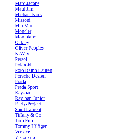
Marc Jacobs
Maui Jim
Michael Kors
Missoni
Miu Miu
Moncler
Montblanc
Oakley
Oliver Peoples
K-Way
Persol
Polaroid
Polo Ralph Lauren
Porsche Design
Prada
Prada Sport
Ray-ban
Ray-ban Junior
Rudy-Project
Saint Laurent
Tiffany & Co
Tom Ford
Tommy Hilfiger
Versace
Visionario