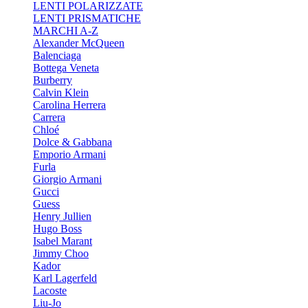
LENTI POLARIZZATE
LENTI PRISMATICHE
MARCHI A-Z
Alexander McQueen
Balenciaga
Bottega Veneta
Burberry
Calvin Klein
Carolina Herrera
Carrera
Chloé
Dolce & Gabbana
Emporio Armani
Furla
Giorgio Armani
Gucci
Guess
Henry Jullien
Hugo Boss
Isabel Marant
Jimmy Choo
Kador
Karl Lagerfeld
Lacoste
Liu-Jo