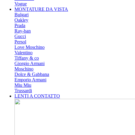
Vogue
MONTATURE DA VISTA
Bulgari
Oakley
Prada
Ray-ban
Gucci
Persol
Love Moschino
Valentino
Tiffany & co
Giorgio Armani
Moschino
Dolce & Gabbana
Emporio Armani
Miu Miu
Trussardi
LENTI A CONTATTO