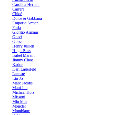
Carolina Herrera
Carrera
Chloé
Dolce & Gabbana
Emporio Armani
Furla
Giorgio Armani
Gucci
Guess
Henry Jullien
Hugo Boss
Isabel Marant
Jimmy Choo
Kador
Karl Lagerfeld
Lacoste
Liu-Jo
Marc Jacobs
Maui Jim
Michael Kors
Missoni
Miu Miu
Moncler
Montblanc