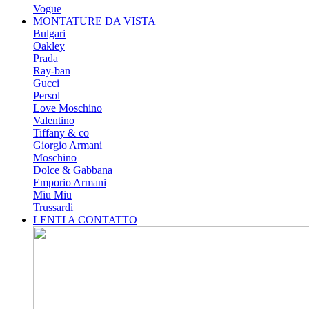
Vogue
MONTATURE DA VISTA
Bulgari
Oakley
Prada
Ray-ban
Gucci
Persol
Love Moschino
Valentino
Tiffany & co
Giorgio Armani
Moschino
Dolce & Gabbana
Emporio Armani
Miu Miu
Trussardi
LENTI A CONTATTO