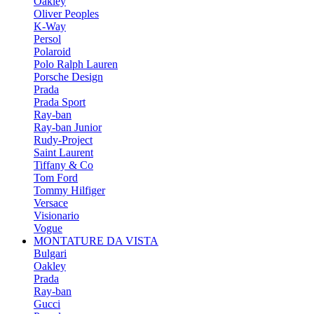
Oakley
Oliver Peoples
K-Way
Persol
Polaroid
Polo Ralph Lauren
Porsche Design
Prada
Prada Sport
Ray-ban
Ray-ban Junior
Rudy-Project
Saint Laurent
Tiffany & Co
Tom Ford
Tommy Hilfiger
Versace
Visionario
Vogue
MONTATURE DA VISTA
Bulgari
Oakley
Prada
Ray-ban
Gucci