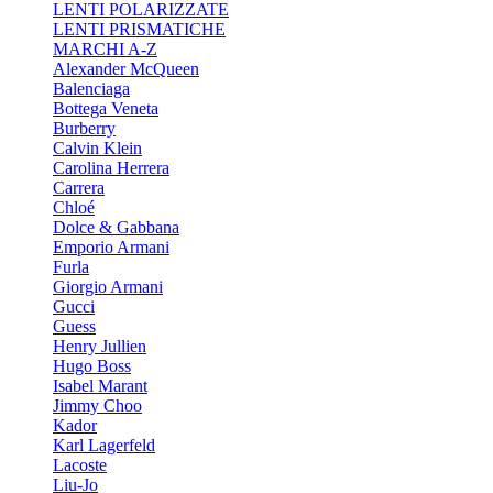
LENTI POLARIZZATE
LENTI PRISMATICHE
MARCHI A-Z
Alexander McQueen
Balenciaga
Bottega Veneta
Burberry
Calvin Klein
Carolina Herrera
Carrera
Chloé
Dolce & Gabbana
Emporio Armani
Furla
Giorgio Armani
Gucci
Guess
Henry Jullien
Hugo Boss
Isabel Marant
Jimmy Choo
Kador
Karl Lagerfeld
Lacoste
Liu-Jo