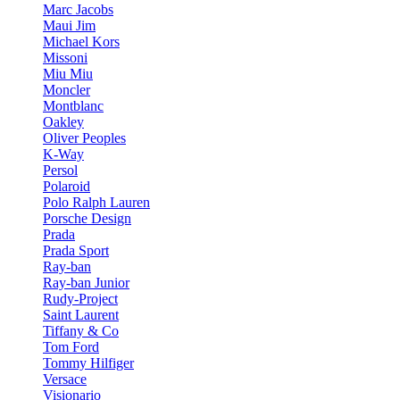
Marc Jacobs
Maui Jim
Michael Kors
Missoni
Miu Miu
Moncler
Montblanc
Oakley
Oliver Peoples
K-Way
Persol
Polaroid
Polo Ralph Lauren
Porsche Design
Prada
Prada Sport
Ray-ban
Ray-ban Junior
Rudy-Project
Saint Laurent
Tiffany & Co
Tom Ford
Tommy Hilfiger
Versace
Visionario