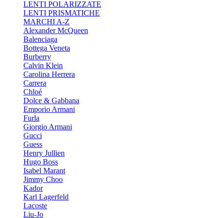
LENTI POLARIZZATE
LENTI PRISMATICHE
MARCHI A-Z
Alexander McQueen
Balenciaga
Bottega Veneta
Burberry
Calvin Klein
Carolina Herrera
Carrera
Chloé
Dolce & Gabbana
Emporio Armani
Furla
Giorgio Armani
Gucci
Guess
Henry Jullien
Hugo Boss
Isabel Marant
Jimmy Choo
Kador
Karl Lagerfeld
Lacoste
Liu-Jo