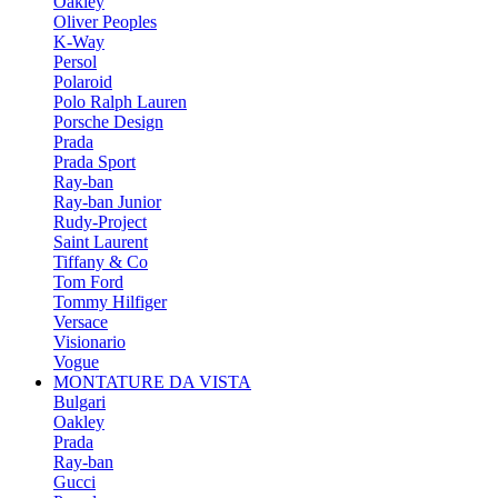
Oakley
Oliver Peoples
K-Way
Persol
Polaroid
Polo Ralph Lauren
Porsche Design
Prada
Prada Sport
Ray-ban
Ray-ban Junior
Rudy-Project
Saint Laurent
Tiffany & Co
Tom Ford
Tommy Hilfiger
Versace
Visionario
Vogue
MONTATURE DA VISTA
Bulgari
Oakley
Prada
Ray-ban
Gucci