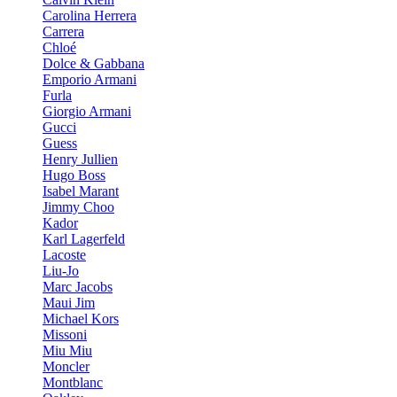
Carolina Herrera
Carrera
Chloé
Dolce & Gabbana
Emporio Armani
Furla
Giorgio Armani
Gucci
Guess
Henry Jullien
Hugo Boss
Isabel Marant
Jimmy Choo
Kador
Karl Lagerfeld
Lacoste
Liu-Jo
Marc Jacobs
Maui Jim
Michael Kors
Missoni
Miu Miu
Moncler
Montblanc