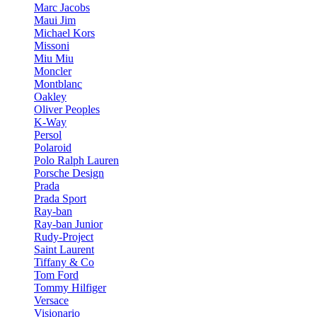
Marc Jacobs
Maui Jim
Michael Kors
Missoni
Miu Miu
Moncler
Montblanc
Oakley
Oliver Peoples
K-Way
Persol
Polaroid
Polo Ralph Lauren
Porsche Design
Prada
Prada Sport
Ray-ban
Ray-ban Junior
Rudy-Project
Saint Laurent
Tiffany & Co
Tom Ford
Tommy Hilfiger
Versace
Visionario