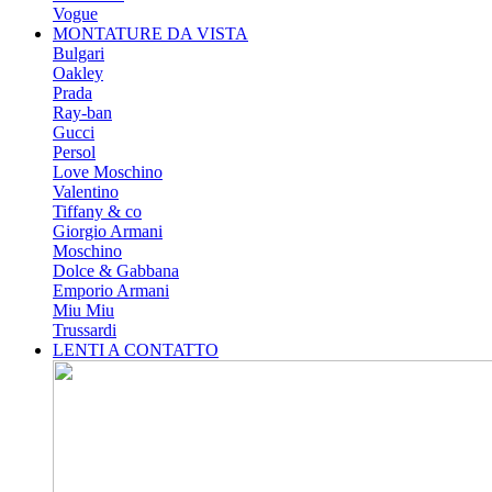
Vogue
MONTATURE DA VISTA
Bulgari
Oakley
Prada
Ray-ban
Gucci
Persol
Love Moschino
Valentino
Tiffany & co
Giorgio Armani
Moschino
Dolce & Gabbana
Emporio Armani
Miu Miu
Trussardi
LENTI A CONTATTO