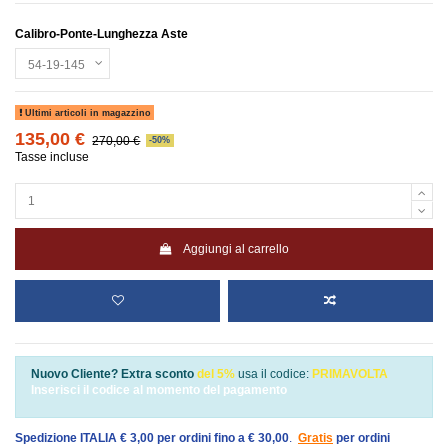
Calibro-Ponte-Lunghezza Aste
Ultimi articoli in magazzino
135,00 €
270,00 €
-50%
Tasse incluse
Aggiungi al carrello
Nuovo Cliente? Extra sconto
del 5%
usa il codice:
PRIMAVOLTA
Inserisci il codice al momento del pagamento
Spedizione ITALIA € 3,00 per ordini fino a € 30,00
.
Gratis
per ordini