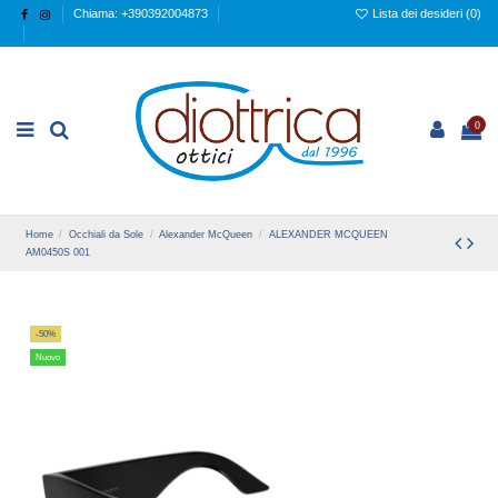
Chiama: +390392004873
Lista dei desideri (
0
)
0
Home
Occhiali da Sole
Alexander McQueen
ALEXANDER MCQUEEN
AM0450S 001
-50%
Nuovo