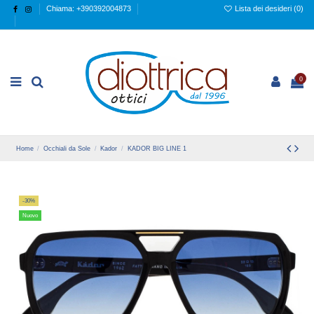
Chiama: +390392004873
Lista dei desideri (
0
)
0
Home
Occhiali da Sole
Kador
KADOR BIG LINE 1
-30%
Nuovo