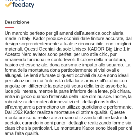
Descrizione
Un marchio perfetto per gli amanti dell'autentica occhialeria
made in Italy: Kador produce occhiali dalle finiture accurate, dal
design sorprendentemente attuale e riconoscibile, con i migliori
materiali. Questi Occhiali da sole Unisex KADOR Big Line 1 in
Acetato Nero aviator sono perfetti per uno stile chic, pur
rimanendo funzionali e confortevoli. Il colore della montatura,
basico ed essenziale, dona carisma e impatto allo sguardo. La
forma della montatura dona particolarmente ai visi ovali e
allungati. Le lenti sfumate di questi occhiali da sole sono ideali
per situazioni in cui l'intensità della luce arriva sull'occhio con
angolazioni differenti: la parte più scura della lente assorbe la
luce più intensa, mentre la parte inferiore della lente, più chiara,
entra in gioco quando l'intensità della luce diminuisce. Inoltre, la
robustezza dei materiali innovativi ed i dettagli costruttivi
all'avanguardia permettono un utilizzo quotidiano e performante.
Dal 1962 Kador realizza montature di ottima qualità. Queste
montature sono realizzate a mano utilizzando ottime lastre di
acetato, curando in ogni punto i dettagli e realizzando forme sia
classiche sia particolari. Le montature Kador sono ideali per chi
ama l'alta qualità.