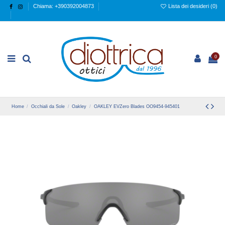
Chiama: +390392004873
Lista dei desideri (
0
)
0
Home
Occhiali da Sole
Oakley
OAKLEY EVZero Blades OO9454-945401