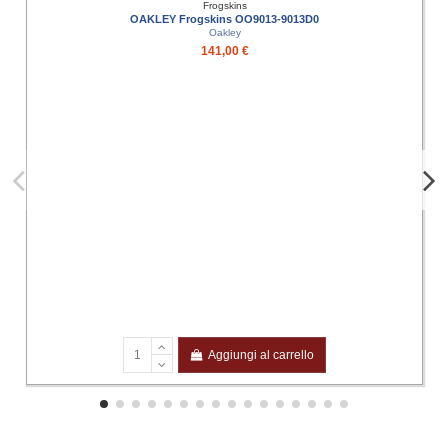
Frogskins
OAKLEY Frogskins OO9013-9013D0
Oakley
141,00 €
Aggiungi al carrello