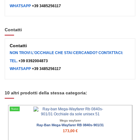
WHATSAPP
+39 3485256117
Contatti
Contatti
NON TROVI L'OCCHIALE CHE STAI CERCANDO? CONTATTACI:
TEL.
+39 0392004873
WHATSAPP
+39 3485256117
10 altri prodotti della stessa categoria:
Nuovo
Mega wayfarer
Ray-Ban Mega-Wayfarer RB 0840s-901/31
173,00 €