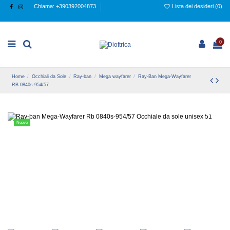
Chiama: +390392004873
Lista dei desideri (
0
)
0
Home
Occhiali da Sole
Ray-ban
Mega wayfarer
Ray-Ban Mega-Wayfarer
RB 0840s-954/57
Nuovo