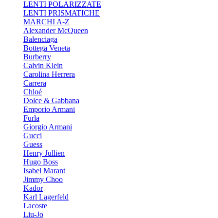
LENTI POLARIZZATE
LENTI PRISMATICHE
MARCHI A-Z
Alexander McQueen
Balenciaga
Bottega Veneta
Burberry
Calvin Klein
Carolina Herrera
Carrera
Chloé
Dolce & Gabbana
Emporio Armani
Furla
Giorgio Armani
Gucci
Guess
Henry Jullien
Hugo Boss
Isabel Marant
Jimmy Choo
Kador
Karl Lagerfeld
Lacoste
Liu-Jo