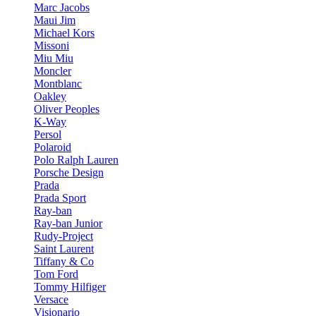
Marc Jacobs
Maui Jim
Michael Kors
Missoni
Miu Miu
Moncler
Montblanc
Oakley
Oliver Peoples
K-Way
Persol
Polaroid
Polo Ralph Lauren
Porsche Design
Prada
Prada Sport
Ray-ban
Ray-ban Junior
Rudy-Project
Saint Laurent
Tiffany & Co
Tom Ford
Tommy Hilfiger
Versace
Visionario