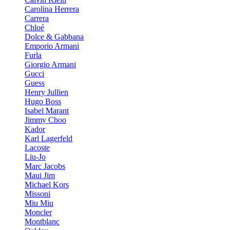
Carolina Herrera
Carrera
Chloé
Dolce & Gabbana
Emporio Armani
Furla
Giorgio Armani
Gucci
Guess
Henry Jullien
Hugo Boss
Isabel Marant
Jimmy Choo
Kador
Karl Lagerfeld
Lacoste
Liu-Jo
Marc Jacobs
Maui Jim
Michael Kors
Missoni
Miu Miu
Moncler
Montblanc