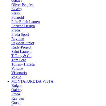
Oakley
Oliver Peoples
K-Way
Persol
Polaroid
Polo Ralph Lauren
Porsche Design
Prada
Prada Sport
Ray-ban
Ray-ban Junior
Rudy-Project
Saint Laurent
Tiffany & Co
Tom Ford
Tommy Hilfiger
Versace
Visionario
Vogue
MONTATURE DA VISTA
Bulgari
Oakley
Prada
Ray-ban
Gucci