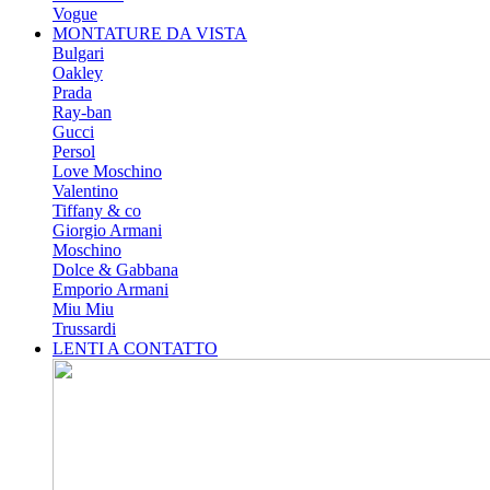
Vogue
MONTATURE DA VISTA
Bulgari
Oakley
Prada
Ray-ban
Gucci
Persol
Love Moschino
Valentino
Tiffany & co
Giorgio Armani
Moschino
Dolce & Gabbana
Emporio Armani
Miu Miu
Trussardi
LENTI A CONTATTO