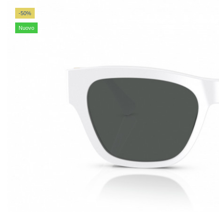
-50%
Nuovo