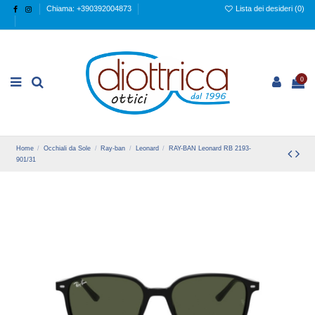
Chiama: +390392004873
Lista dei desideri (
0
)
0
Home
Occhiali da Sole
Ray-ban
Leonard
RAY-BAN Leonard RB 2193-
901/31