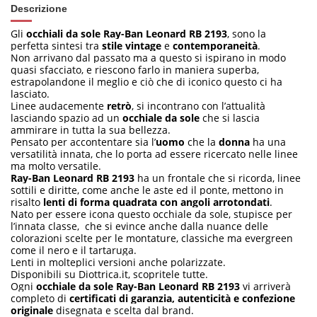
Descrizione
Gli
occhiali da sole Ray-Ban Leonard RB 2193
, sono la
perfetta sintesi tra
stile vintage
e
contemporaneità
.
Non arrivano dal passato ma a questo si ispirano in modo
quasi sfacciato, e riescono farlo in maniera superba,
estrapolandone il meglio e ciò che di iconico questo ci ha
lasciato.
Linee audacemente
retrò
, si incontrano con l’attualità
lasciando spazio ad un
occhiale da sole
che si lascia
ammirare in tutta la sua bellezza.
Pensato per accontentare sia l’
uomo
che la
donna
ha una
versatilità innata, che lo porta ad essere ricercato nelle linee
ma molto versatile.
Ray-Ban Leonard RB 2193
ha un frontale che si ricorda, linee
sottili e diritte, come anche le aste ed il ponte, mettono in
risalto
lenti di forma quadrata con angoli arrotondati
.
Nato per essere icona questo occhiale da sole, stupisce per
l’innata classe, che si evince anche dalla nuance delle
colorazioni scelte per le montature, classiche ma evergreen
come il nero e il tartaruga.
Lenti in molteplici versioni anche polarizzate.
Disponibili su Diottrica.it
, scopritele tutte.
Ogni
occhiale da sole Ray-Ban Leonard RB 2193
vi arriverà
completo di
certificati di garanzia, autenticità e confezione
originale
disegnata e scelta dal brand.